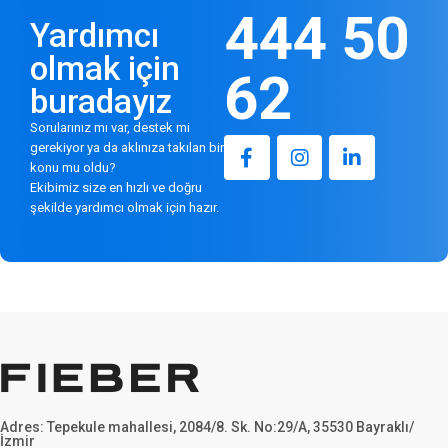
444 50
Yardımcı
olmak için
62
buradayız
Sorularınız mı var, destek mi
gerekiyor ya da aklınıza takılan bir
konu mu oldu?
Ekibimiz size en hızlı ve doğru
şekilde yardımcı olmak için hazır.
Adres: Tepekule mahallesi, 2084/8. Sk. No:29/A, 35530 Bayraklı/
İzmir