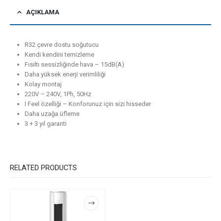
AÇIKLAMA
R32 çevre dostu soğutucu
Kendi kendini temizleme
Fısıltı sessizliğinde hava – 15dB(A)
Daha yüksek enerji verimliliği
Kolay montaj
220V – 240V, 1Ph, 50Hz
I Feel özelliği – Konforunuz için sizi hisseder
Daha uzağa üfleme
3 + 3 yıl garanti
RELATED PRODUCTS