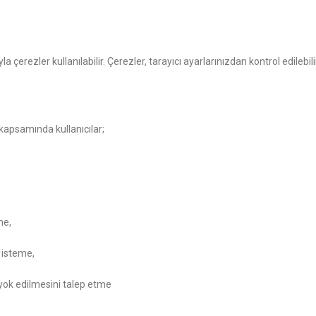
erezler kullanılabilir. Çerezler, tarayıcı ayarlarınızdan kontrol edilebilir 
kapsamında kullanıcılar;
me,
i isteme,
 yok edilmesini talep etme