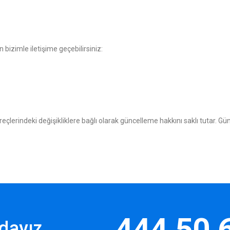
için bizimle iletişime geçebilirsiniz:
üreçlerindeki değişikliklere bağlı olarak güncelleme hakkını saklı tutar. 
444 50 
dayız