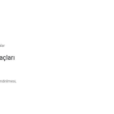
alar
açları
ndirilmesi,