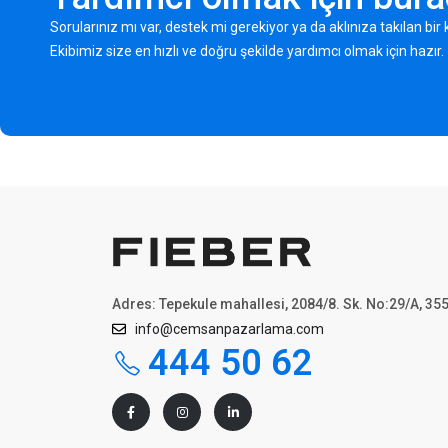
Sorularınız mı var, destek mi gerekiyor ya da aklınıza takılan bi
Ekibimiz size en hızlı ve doğru şekilde yardımcı olmak için hazır.
Adres: Tepekule mahallesi, 2084/8. Sk. No:29/A, 35
info@cemsanpazarlama.com
444 50 62